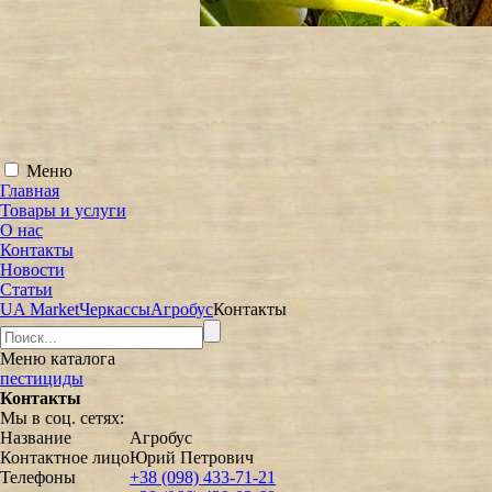
Меню
Главная
Товары и услуги
О нас
Контакты
Новости
Статьи
UA Market
Черкассы
Агробус
Контакты
Меню
каталога
пестициды
Контакты
Мы в соц. сетях:
Название
Агробус
Контактное лицо
Юрий Петрович
Телефоны
+38 (098) 433-71-21