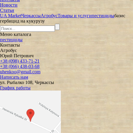
Новости
Статьи
UA Market
Черкассы
Агробус
Товары и услуги
пестициды
базис
гербицид на кукурузу
Меню
каталога
пестициды
Контакты
Агробус
Юрий Петрович
+38 (098) 433-71-21
+38 (066) 438-03-68
uhenkoo@gmail.com
Написать нам
ул. Рыбалко 108, Черкассы
График работы