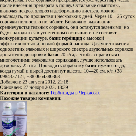
после внесения препарата в почву. Остальные симптомы,
включая некроз, хлороз и деформацию листьев, можно
наблюдать, по прошествии нескольких дней. Через 10—25 суток
сорняки полностью погибают. Возможно выживание
среднечувствительных сорняков, они останутся зелеными, но
будут находиться в угнетенном состоянии и не составят
конкуренции культуре.
базис гербицид
с высокой
эффективностью и низкой формой расхода. Для уничтожения
однолетних злаковых и широкого спектра двудольных сорняков
достаточно дозировки
базис
20 г/га, а чтобы справиться с
многолетними злаковыми сорняками, лучше использовать
дозировку 25 г/га. Проводить обработку
базис
нужно тогда,
когда гумай и пырей достигнут высоты 10—20 см. к/т +38
0984337121, +38 0664380368
Добавлен: 23 августа 2012, 21:18
Обновлён: 27 ноября 2023, 13:39
Категория в каталоге:
Гербициды в Черкассах
Похожие товары компании: