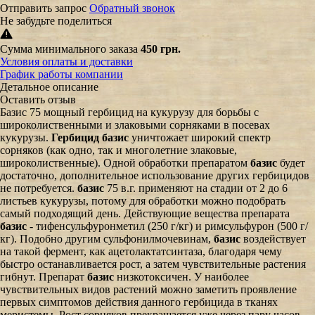
Отправить запрос
Обратный звонок
Не забудьте поделиться
Сумма минимального заказа
450 грн.
Условия оплаты и доставки
График работы компании
Детальное описание
Оставить отзыв
Базис 75 мощный гербицид на кукурузу для борьбы с
широколиственными и злаковыми сорняками в посевах
кукурузы.
Гербицид базис
уничтожает широкий спектр
сорняков (как одно, так и многолетние злаковые,
широколиственные). Одной обработки препаратом
базис
будет
достаточно, дополнительное использование других гербицидов
не потребуется.
базис
75 в.г. применяют на стадии от 2 до 6
листьев кукурузы, потому для обработки можно подобрать
самый подходящий день. Действующие вещества препарата
базис
- тифенсульфуронметил (250 г/кг) и римсульфурон (500 г/
кг). Подобно другим сульфонилмочевинам,
базис
воздействует
на такой фермент, как ацетолактатсинтаза, благодаря чему
быстро останавливается рост, а затем чувствительные растения
гибнут. Препарат
базис
низкотоксичен. У наиболее
чувствительных видов растений можно заметить проявление
первых симптомов действия данного гербицида в тканях
меристемы. Рост сорняков прекращается уже через пару часов