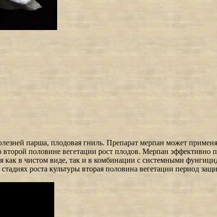
езней парша, плодовая гниль. Препарат мерпан может применять
о второй половине вегетации рост плодов. Мерпан эффективно п
ся как в чистом виде, так и в комбинации с системными фунги
х стадиях роста культуры вторая половина вегетации период защ