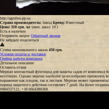
http://agrobus.pp.ua
Страна производитель:
Завод
Бренд:
Известный
Цена:
310 грн.
/кг
(мин. заказ: 10 )
Есть в наличии
Отправить запрос
Обратный звонок
Не забудьте поделиться
Сумма минимального заказа
450 грн.
Условия оплаты и доставки
График работы компании
Детальное описание
Оставить отзыв
Мерпан контактный фунгицид для защиты садов от комплекса бол
вегетации. Однако мерпан наиболее целесообразно применять в
поражение как плодов, так и листьев. Мерпан может применять
период защитного действия составляет 7 дней. На более поздни
0984337121, +38 0664380368.