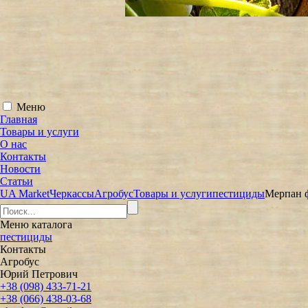
Меню
Главная
Товары и услуги
О нас
Контакты
Новости
Статьи
UA Market
Черкассы
Агробус
Товары и услуги
пестициды
Мерпан ф
Меню
каталога
пестициды
Контакты
Агробус
Юрий Петрович
+38 (098) 433-71-21
+38 (066) 438-03-68