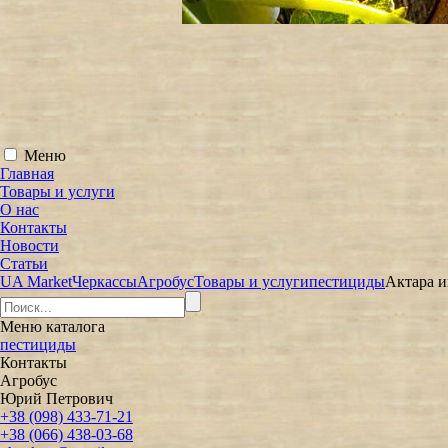
Меню
Главная
Товары и услуги
О нас
Контакты
Новости
Статьи
UA Market
Черкассы
Агробус
Товары и услуги
пестициды
Актара и
Меню
каталога
пестициды
Контакты
Агробус
Юрий Петрович
+38 (098) 433-71-21
+38 (066) 438-03-68