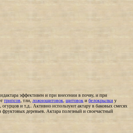
дактара эффективен и при внесении в почву, и при
от
трипсов
, тли,
ложнощитовок
,
щитовок
и
белокрылки
у
 огурцов и т.д.. Активно используют актару в баковых смесях
в фруктовых деревьев. Актара полезный и своечастный