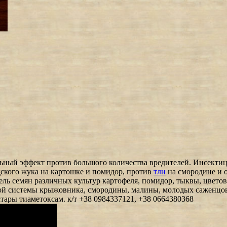
ный эффект против большого количества вредителей. Инсектици
ского жука на картошке и помидор, против
тли
на смородине и 
ль семян различных культур картофеля, помидор, тыквы, цветов,
евой системы крыжовника, смородины, малины, молодых саженцо
тары тиаметоксам. к/т +38 0984337121, +38 0664380368