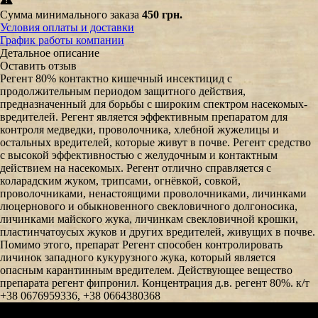
Сумма минимального заказа
450 грн.
Условия оплаты и доставки
График работы компании
Детальное описание
Оставить отзыв
Регент 80% контактно кишечный инсектицид с
продолжительным периодом защитного действия,
предназначенный для борьбы с широким спектром насекомых-
вредителей. Регент является эффективным препаратом для
контроля медведки, проволочника, хлебной жужелицы и
остальных вредителей, которые живут в почве. Регент средство
с высокой эффективностью с желудочным и контактным
действием на насекомых. Регент отлично справляется с
коларадским жуком, трипсами, огнёвкой, совкой,
проволочниками, ненастоящими проволочниками, личинками
люцернового и обыкновенного свекловичного долгоносика,
личинками майского жука, личинкам свекловичной крошки,
пластинчатоусых жуков и других вредителей, живущих в почве.
Помимо этого, препарат Регент способен контролировать
личинок западного кукурузного жука, который является
опасным карантинным вредителем. Действующее вещество
препарата регент фипронил. Концентрация д.в. регент 80%. к/т
+38 0676959336, +38 0664380368