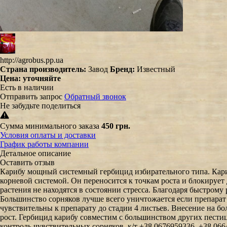
http://agrobus.pp.ua
Страна производитель:
Завод
Бренд:
Известный
Цена:
уточняйте
Есть в наличии
Отправить запрос
Обратный звонок
Не забудьте поделиться
Сумма минимального заказа
450 грн.
Условия оплаты и доставки
График работы компании
Детальное описание
Оставить отзыв
Карибу мощный системный гербицид избирательного типа. Кариб
корневой системой. Он переносится к точкам роста и блокирует 
растения не находятся в состоянии стресса. Благодаря быстром
Большинство сорняков лучше всего уничтожается если препарат 
чувствительны к препарату до стадии 4 листьев. Внесение на б
рост. Гербицид карибу совместим с большинством других пест
контроль чувствительных сорняков. к/т +38 0676959336, +38 06