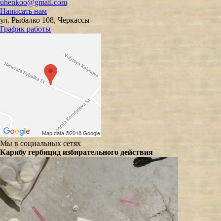
uhenkoo@gmail.com
Написать нам
ул. Рыбалко 108, Черкассы
График работы
Мы в социальных сетях
Карибу гербицид избирательного действия