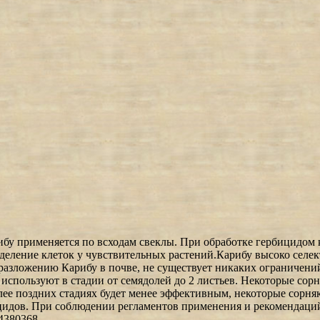
у применяется по всходам свеклы. При обработке гербицидом к
деление клеток у чувствительных растений.Карибу высоко селект
у разложению Карибу в почве, не существует никаких ограничени
используют в стадии от семядолей до 2 листьев. Некоторые сорн
олее поздних стадиях будет менее эффективным, некоторые сорня
ицидов. При соблюдении регламентов применения и рекомендаци
64380368