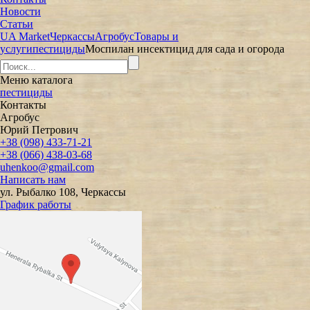
Новости
Статьи
UA Market
Черкассы
Агробус
Товары и
услуги
пестициды
Моспилан инсектицид для сада и огорода
Меню
каталога
пестициды
Контакты
Агробус
Юрий Петрович
+38 (098) 433-71-21
+38 (066) 438-03-68
uhenkoo@gmail.com
Написать нам
ул. Рыбалко 108, Черкассы
График работы