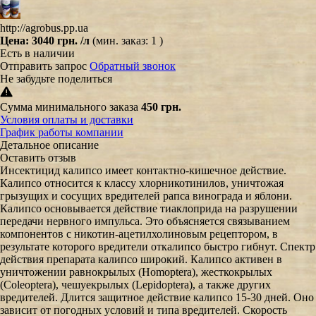
http://agrobus.pp.ua
Цена:
3040 грн.
/л
(мин. заказ: 1 )
Есть в наличии
Отправить запрос
Обратный звонок
Не забудьте поделиться
Сумма минимального заказа
450 грн.
Условия оплаты и доставки
График работы компании
Детальное описание
Оставить отзыв
Инсектицид калипсо имеет контактно-кишечное действие.
Калипсо относится к классу хлорникотинилов, уничтожая
грызущих и сосущих вредителей рапса винограда и яблони.
Калипсо основывается действие тиаклоприда на разрушении
передачи нервного импульса. Это объясняется связыванием
компонентов с никотин-ацетилхолиновым рецептором, в
результате которого вредители откалипсо быстро гибнут. Спектр
действия препарата калипсо широкий. Калипсо активен в
уничтожении равнокрылых (Homoptera), жесткокрылых
(Coleoptera), чешуекрылых (Lepidoptera), а также других
вредителей. Длится защитное действие калипсо 15-30 дней. Оно
зависит от погодных условий и типа вредителей. Скорость