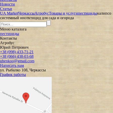
Новости
Статьи
UA Market
Черкассы
Агробус
Товары и услуги
пестициды
калипсо
системный инсектицид для сада и огорода
Меню
каталога
пестициды
Контакты
Агробус
Юрий Петрович
+38 (098) 433-71-21
+38 (066) 438-03-68
uhenkoo@gmail.com
Написать нам
ул. Рыбалко 108, Черкассы
График работы