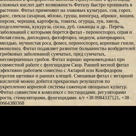
сложных кислот даёт возможность Фиталу быстро проникать в
растение. Фитал применяют на злаковых культурах, соя, горох,
рапс, свекла сахарная, яблоко, груша, виноград, абрикос, вишня,
персик, черешня, картофель, томаты, огурцы, лук, хмель,
подсолнечник, кукуруза, сосна, дуб, сажанцы и др.. Перечь
заболеваний с которыми борется фитал - пероноспороз, серая и
белая гниль, диплодиоз, фитофтороз, оидиум, альтернариоз,
милдью, мучнистая роса, фомоз, пероноспороз, корневые гнили,
монилиоз. Фитал подавляет развитие большинства возбудителей
грибковых заболеваний сумчатых, пред сумчатых,
несовершенных грибов. Фитал хорошо зарекомендовал при
совместной работе с фунгицидом Скор. Ранней весной фитал
эфективно работаем соместно с Актарой или Конфидором
против щетивки и ранних клещей. Смешивая фитал с янтарной
кислотой можно добится прекрасных результатов по
укреплению корневой системы саженцов овощьных культур.
Фитал совместим в комплексе с пестицидами, регуляторами
роста, стимуляторами, фунгицидами. к/т +38 0984337121, +38
0664380368