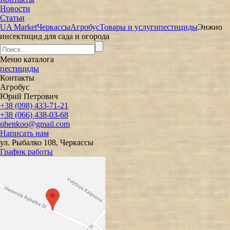
Новости
Статьи
UA Market
Черкассы
Агробус
Товары и услуги
пестициды
Энжио
инсектицид для сада и огорода
Меню
каталога
пестициды
Контакты
Агробус
Юрий Петрович
+38 (098) 433-71-21
+38 (066) 438-03-68
uhenkoo@gmail.com
Написать нам
ул. Рыбалко 108, Черкассы
График работы