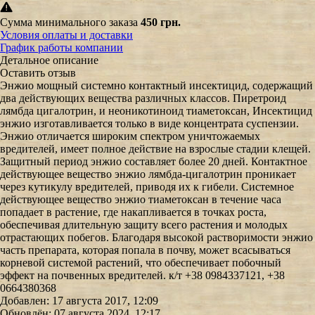
Сумма минимального заказа
450 грн.
Условия оплаты и доставки
График работы компании
Детальное описание
Оставить отзыв
Энжио мощный системно контактный инсектицид, содержащий
два действующих вещества различных классов. Пиретроид
лямбда цигалотрин, и неоникотиноид тиаметоксан, Инсектицид
энжио изготавливается только в виде концентрата суспензии.
Энжио отличается широким спектром уничтожаемых
вредителей, имеет полное действие на взрослые стадии клещей.
Защитный период энжио составляет более 20 дней. Контактное
действующее вещество энжио лямбда-цигалотрин проникает
через кутикулу вредителей, приводя их к гибели. Системное
действующее вещество энжио тиаметоксан в течение часа
попадает в растение, где накапливается в точках роста,
обеспечивая длительную защиту всего растения и молодых
отрастающих побегов. Благодаря высокой растворимости энжио
часть препарата, которая попала в почву, может всасываться
корневой системой растений, что обеспечивает побочный
эффект на почвенных вредителей. к/т +38 0984337121, +38
0664380368
Добавлен: 17 августа 2017, 12:09
Обновлён: 07 августа 2024, 12:17