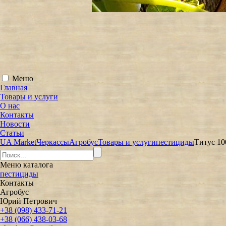
Меню
Главная
Товары и услуги
О нас
Контакты
Новости
Статьи
UA Market
Черкассы
Агробус
Товары и услуги
пестициды
Титус 10
Меню
каталога
пестициды
Контакты
Агробус
Юрий Петрович
+38 (098) 433-71-21
+38 (066) 438-03-68