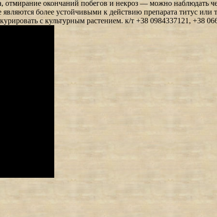
та, отмирание окончаний побегов и некроз — можно наблюдать ч
вляются более устойчивыми к действию препарата титус или те,
курировать с культурным растением. к/т +38 0984337121, +38 06