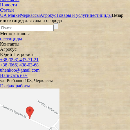
Новости
Статьи
UA Market
Черкассы
Агробус
Товары и услуги
пестициды
Цезар
инсектицид для сада и огорода
Меню
каталога
пестициды
Контакты
Агробус
Юрий Петрович
+38 (098) 433-71-21
+38 (066) 438-03-68
uhenkoo@gmail.com
Написать нам
ул. Рыбалко 108, Черкассы
График работы