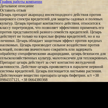
График работы компании
Детальное описание
Оставить отзыв
Цезарь препарат акарицид инсектицидного действия против
широкого спектра вредителей для защиты садовых и полевых
культур. Цезарь препарат контактного действия, относится к
классу пиретроидов, что позволяет эффективно применять его
против представителей разного семейств вредителей. Цезарь
действует не только на взрослые формы вредителей, но и на
личинки. Цезарь обладает защитным эффект против вредных
насекомых. Цезарь производит сильное воздействие против
клещей, позволяя значительно сократить или задержать
обработку специфическими акарицидами, цезарь безопасен для
сельскохозяйственных культур, малотоксичен для теплокровных.
Препарат цезарь действует за счет контактно желудочной
активности. Действие цезарь проявляется в параличе нервной
системы вредителей. Цезарь поглощается листьями растения.
Действующее вещество препарата цезарь бифетрин. к/т +38
0984337121, +38 0664380368