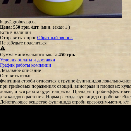
http://agrobus.pp.ua
Цена:
550 грн.
/шт.
(мин. заказ: 1 )
Есть в наличии
Отправить запрос
Обратный звонок
Не забудьте поделиться
Сумма минимального заказа
450 грн.
Условия оплаты и доставки
График работы компании
Детальное описание
Оставить отзыв
фунгицид строби относится к группе фунгицидов локально-сист
при грибковых поражениях овощей, винограда и плодовых культу
дождь, и вся работа будет напрасна. Препарат стробиэффективен
для каждого растения. Норма расхода фунгицида строби колебл
Действующее вещество фунгицида строби крезоксим-метил. к/т 