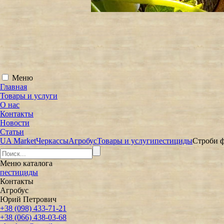
Меню
Главная
Товары и услуги
О нас
Контакты
Новости
Статьи
UA Market
Черкассы
Агробус
Товары и услуги
пестициды
Строби ф
Меню
каталога
пестициды
Контакты
Агробус
Юрий Петрович
+38 (098) 433-71-21
+38 (066) 438-03-68